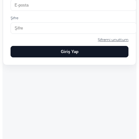
Şifre
Şifremi unuttum
Giriş Yap